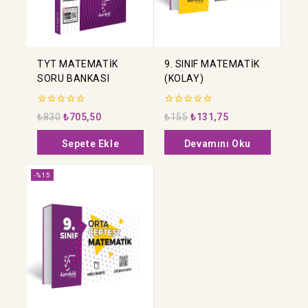
TYT MATEMATİK
9. SINIF MATEMATİK
SORU BANKASI
(KOLAY)
0
0
₺
830
₺
705,50
₺
155
₺
131,75
5
5
üzerinden
üzerinden
Sepete Ekle
Devamını Oku
-%15