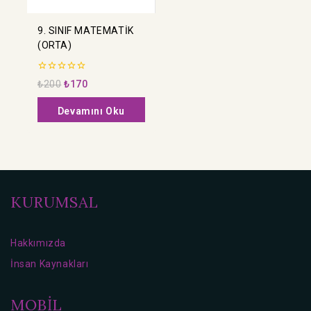
9. SINIF MATEMATİK
(ORTA)
0
₺
200
₺
170
5
üzerinden
Devamını Oku
KURUMSAL
Hakkımızda
İnsan Kaynakları
MOBİL