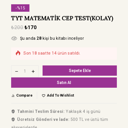
-%15
TYT MATEMATİK CEP TEST(KOLAY)
₺
200
₺
170
Şu anda
28
kişi bu kitabı inceliyor
Son 18 saatte 14 ürün satıldı.
Hızla satılıyor! Bu kitabı 16 kişi sepetine
ekledi
Sepete Ekle
Satın Al
Compare
Add To Wishlist
Tahmini Teslim Süresi:
Yaklaşık 4 iş günü
Ücretsiz Gönderi ve İade:
500 TL ve üstü tüm
alışverişlerde