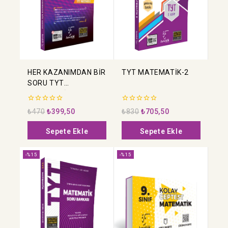
HER KAZANIMDAN BİR
TYT MATEMATİK-2
SORU TYT
MATEMATİK
0
0
₺
470
₺
399,50
₺
830
₺
705,50
5
5
üzerinden
üzerinden
Sepete Ekle
Sepete Ekle
-%15
-%15