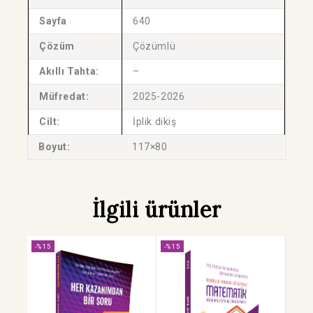
Sayfa
640
Çözüm
Çözümlü
Akıllı Tahta:
–
Müfredat:
2025-2026
Cilt:
İplik dikiş
Boyut:
117×80
İlgili ürünler
-%15
-%15