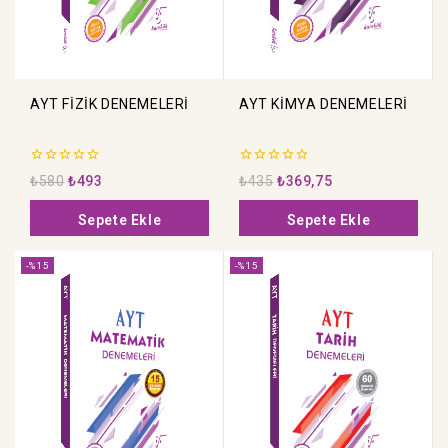
AYT FİZİK DENEMELERİ
AYT KİMYA DENEMELERİ
0
0
₺
580
₺
493
₺
435
₺
369,75
5
5
üzerinden
üzerinden
Sepete Ekle
Sepete Ekle
-%15
-%15