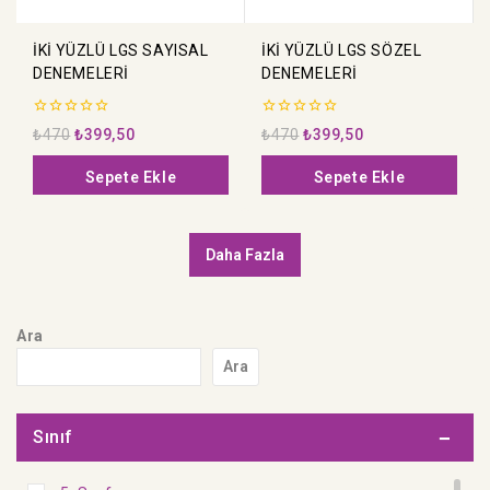
İKİ YÜZLÜ LGS SAYISAL
İKİ YÜZLÜ LGS SÖZEL
DENEMELERİ
DENEMELERİ
0
0
₺
470
₺
399,50
₺
470
₺
399,50
5
5
üzerinden
üzerinden
Sepete Ekle
Sepete Ekle
Daha Fazla
Ara
Ara
Sınıf