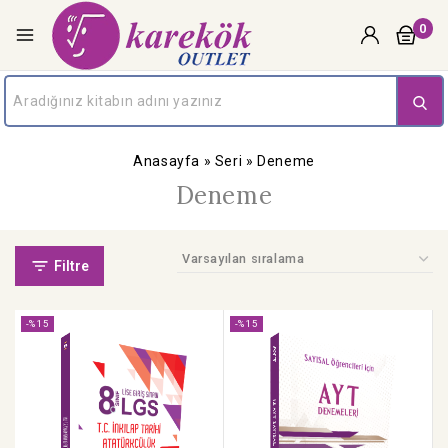
0
Anasayfa
»
Seri
»
Deneme
Deneme
Filtre
-%15
-%15