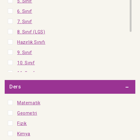
5. Sınıf
6. Sınıf
7. Sınıf
8. Sınıf (LGS)
Hazırlık Sınıfı
9. Sınıf
10. Sınıf
11. Sınıf
12. Sınıf
Ders
TYT
Matematik
AYT
Geometri
Olimpiyat Sınıfı
Fizik
KPSS - DGS - ALES
Kimya
Akademi - Kültür