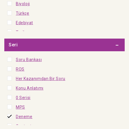
Biyoloji
Kültür - Çocuk
Türkçe
Edebiyat
Tarih
Coğrafya
Seri
Felsefe Grubu
Soru Bankası
Fen Bilimleri
ROS
Sosyal Bilgiler
Her Kazanımdan Bir Soru
İngilizce
Konu Anlatımı
Din Kültürü ve Ahlak Bilgisi
0 Serisi
Tüm Dersler
MPS
İngilizce Matematik
Deneme
Fransızca Matematik
Ceptest
Sosyal Bilimler