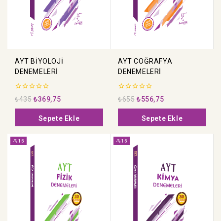
AYT BİYOLOJİ
AYT COĞRAFYA
DENEMELERİ
DENEMELERİ
0
0
₺
435
₺
369,75
₺
655
₺
556,75
5
5
üzerinden
üzerinden
Sepete Ekle
Sepete Ekle
-%15
-%15