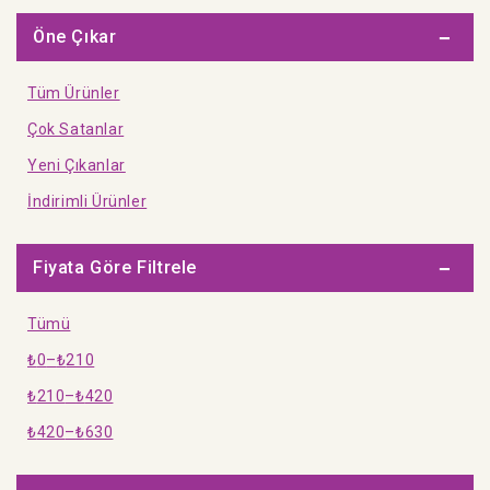
Yaprak Test
Öne Çıkar
Dizinli Temel Bilgiler
Tüm Ürünler
Olimpiyat Kitapları
Çok Satanlar
Terimler Sözlüğü
Yeni Çıkanlar
İndirimli Ürünler
Fiyata Göre Filtrele
Tümü
₺
0
–
₺
210
₺
210
–
₺
420
₺
420
–
₺
630