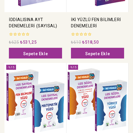
İDDİALISINA AYT
İKİ YÜZLÜ FEN BİLİMLERİ
DENEMELERİ (SAYISAL)
DENEMELERİ
0
0
₺
625
₺
531,25
₺
610
₺
518,50
5
5
üzerinden
üzerinden
Sepete Ekle
Sepete Ekle
-%15
-%15