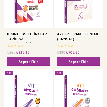
8. SINIF LGS T.C. İNKILAP
AYT 12’Lİ PAKET DENEME
TARİHİ ve
(SAYISAL)
ATATÜRKÇÜLÜK
DENEMELERİ
0
0
₺
265
₺
225,25
₺
830
₺
705,50
5
5
üzerinden
üzerinden
Sepete Ekle
Sepete Ekle
-%15
-%15