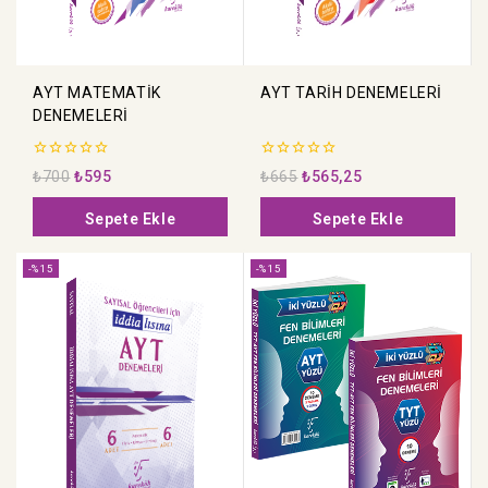
AYT MATEMATİK
AYT TARİH DENEMELERİ
DENEMELERİ
0
0
₺
700
₺
595
₺
665
₺
565,25
5
5
üzerinden
üzerinden
Sepete Ekle
Sepete Ekle
-%15
-%15