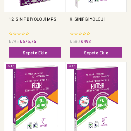
12. SINIF BİYOLOJİ MPS
9. SINIF BİYOLOJİ
0
0
₺
795
₺
675,75
₺
580
₺
493
5
5
üzerinden
üzerinden
Sepete Ekle
Sepete Ekle
-%15
-%15