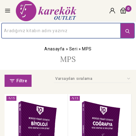
0
Anasayfa
»
Seri
»
MPS
MPS
Filtre
-%15
-%15