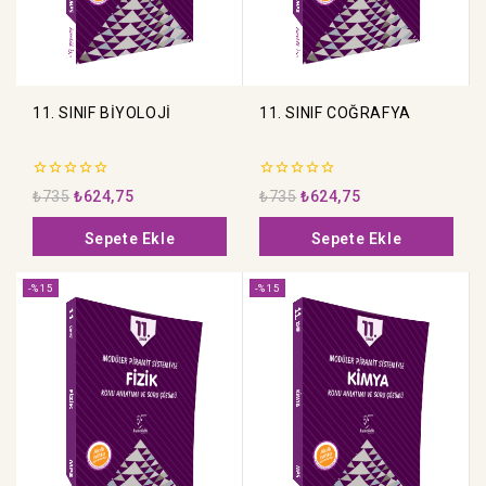
11. SINIF BİYOLOJİ
11. SINIF COĞRAFYA
0
0
₺
735
₺
624,75
₺
735
₺
624,75
5
5
üzerinden
üzerinden
Sepete Ekle
Sepete Ekle
-%15
-%15