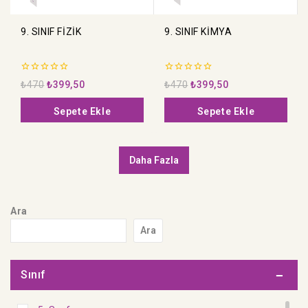
9. SINIF FİZİK
9. SINIF KİMYA
0
0
₺
470
₺
399,50
₺
470
₺
399,50
5
5
üzerinden
üzerinden
Sepete Ekle
Sepete Ekle
Daha Fazla
Ara
Ara
Sınıf