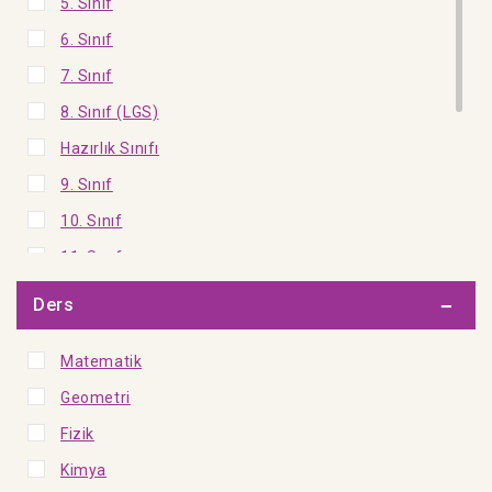
5. Sınıf
6. Sınıf
7. Sınıf
8. Sınıf (LGS)
Hazırlık Sınıfı
9. Sınıf
10. Sınıf
11. Sınıf
12. Sınıf
Ders
TYT
Matematik
AYT
Geometri
Olimpiyat Sınıfı
Fizik
KPSS - DGS - ALES
Kimya
Akademi - Kültür