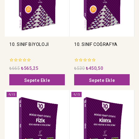
10. SINIF BİYOLOJİ
10. SINIF COĞRAFYA
0
0
₺
665
₺
565,25
₺
530
₺
450,50
5
5
üzerinden
üzerinden
Sepete Ekle
Sepete Ekle
-%15
-%15