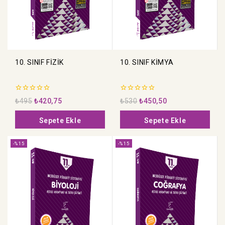
10. SINIF FİZİK
10. SINIF KİMYA
0
0
₺
495
₺
420,75
₺
530
₺
450,50
5
5
üzerinden
üzerinden
Sepete Ekle
Sepete Ekle
-%15
-%15