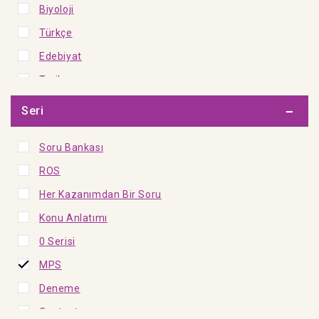
Biyoloji
Kültür - Çocuk
Türkçe
Edebiyat
Tarih
Coğrafya
Seri
Felsefe Grubu
Soru Bankası
Fen Bilimleri
ROS
Sosyal Bilgiler
Her Kazanımdan Bir Soru
İngilizce
Konu Anlatımı
Din Kültürü ve Ahlak Bilgisi
0 Serisi
Tüm Dersler
MPS
İngilizce Matematik
Deneme
Fransızca Matematik
Ceptest
Sosyal Bilimler