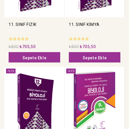
11. SINIF FİZİK
11. SINIF KİMYA
0
0
₺
830
₺
705,50
₺
830
₺
705,50
5
5
üzerinden
üzerinden
Sepete Ekle
Sepete Ekle
-%15
-%15