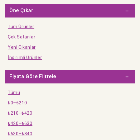
Yaprak Test
Öne Çıkar
Dizinli Temel Bilgiler
Tüm Ürünler
Olimpiyat Kitapları
Çok Satanlar
Terimler Sözlüğü
Yeni Çıkanlar
İndirimli Ürünler
Fiyata Göre Filtrele
Tümü
₺
0
–
₺
210
₺
210
–
₺
420
₺
420
–
₺
630
₺
630
–
₺
840