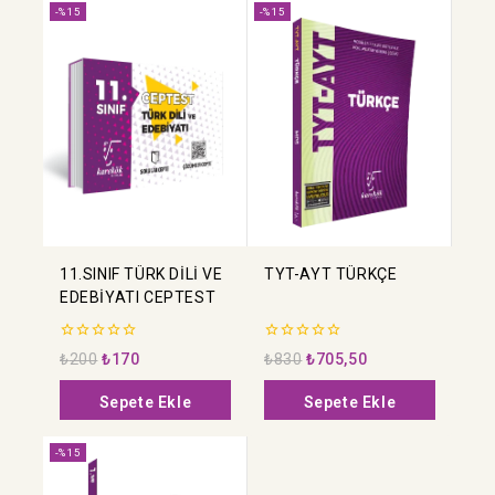
-%15
-%15
11.SINIF TÜRK DİLİ VE
TYT-AYT TÜRKÇE
EDEBİYATI CEPTEST
0
0
₺
200
₺
170
₺
830
₺
705,50
5
5
üzerinden
üzerinden
Sepete Ekle
Sepete Ekle
-%15