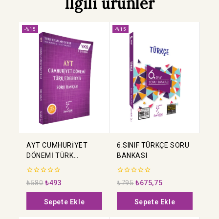
İlgili ürünler
-%15
-%15
AYT CUMHURİYET
6.SINIF TÜRKÇE SORU
DÖNEMİ TÜRK
BANKASI
EDEBİYATI SORU
BANKASI
0
0
₺
580
₺
493
₺
795
₺
675,75
5
5
üzerinden
üzerinden
Sepete Ekle
Sepete Ekle