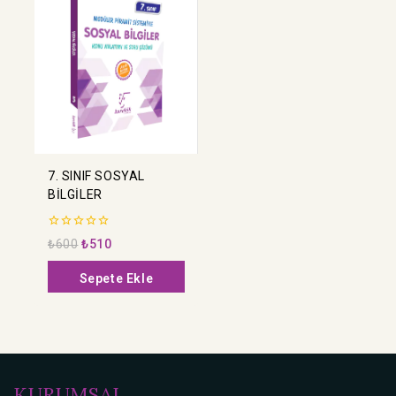
7. SINIF SOSYAL
BİLGİLER
0
₺
600
₺
510
5
üzerinden
Sepete Ekle
KURUMSAL