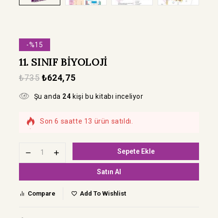
-%15
11. SINIF BİYOLOJİ
₺
735
₺
624,75
Şu anda
24
kişi bu kitabı inceliyor
Son 6 saatte 13 ürün satıldı.
Hızla satılıyor! Bu kitabı 3 kişi sepetine ekledi
Sepete Ekle
Satın Al
Compare
Add To Wishlist