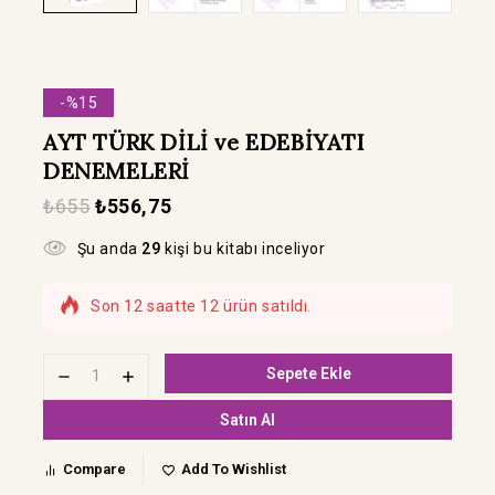
-%15
AYT TÜRK DİLİ ve EDEBİYATI
DENEMELERİ
₺
655
₺
556,75
Şu anda
29
kişi bu kitabı inceliyor
Son 12 saatte 12 ürün satıldı.
Hızla satılıyor! Bu kitabı 16 kişi sepetine
ekledi
Sepete Ekle
Satın Al
Compare
Add To Wishlist