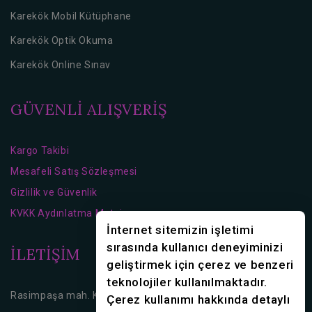
Karekök Mobil Kütüphane
Karekök Optik Okuma
Karekök Online Sınav
GÜVENLİ ALIŞVERİŞ
Kargo Takibi
Mesafeli Satış Sözleşmesi
Gizlilik ve Güvenlik
KVKK Aydınlatma Metni
İnternet sitemizin işletimi
sırasında kullanıcı deneyiminizi
İLETİŞİM
geliştirmek için çerez ve benzeri
teknolojiler kullanılmaktadır.
Rasimpaşa mah. Karakolhane Cd. No:16 Kadıköy/İstanbul
Çerez kullanımı hakkında detaylı