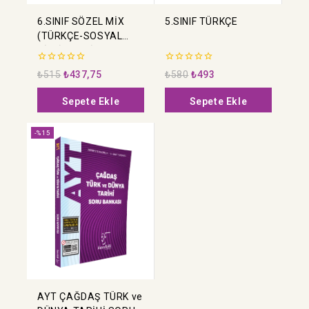
6.SINIF SÖZEL MİX
5.SINIF TÜRKÇE
(TÜRKÇE-SOSYAL
BİLGİLER-DİN
KÜLTÜRÜ VE AHLAK
0
0
₺
515
₺
437,75
₺
580
₺
493
BİLGİSİ-İNGİLİZCE)
5
5
üzerinden
üzerinden
Sepete Ekle
Sepete Ekle
-%15
AYT ÇAĞDAŞ TÜRK ve