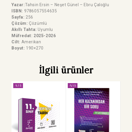
Yazar:
Tahsin Ersin – Neşet Günel – Ebru Çaloğlu
ISBN:
9786057554635
Sayfa:
256
Çözüm:
Çözümlü
Akıllı Tahta:
Uyumlu
Müfredat: 2025-2026
Cilt:
Amerikan
Boyut:
190×270
İlgili ürünler
-%15
-%15