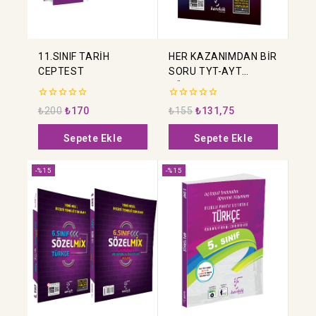
11.SINIF TARİH
HER KAZANIMDAN BİR
CEPTEST
SORU TYT-AYT
TÜRKÇE
0
0
₺
200
₺
170
₺
155
₺
131,75
5
5
üzerinden
üzerinden
Sepete Ekle
Sepete Ekle
-%15
-%15