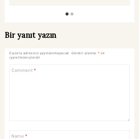
Bir yanıt yazın
E-posta adresiniz yayınlanmayacak.
Gerekli alanlar
*
ile
işaretlenmişlerdir
Comment
*
Name
*