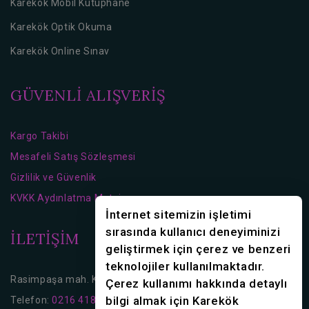
Karekök Mobil Kütüphane
Karekök Optik Okuma
Karekök Online Sınav
GÜVENLİ ALIŞVERİŞ
Kargo Takibi
Mesafeli Satış Sözleşmesi
Gizlilik ve Güvenlik
KVKK Aydınlatma Metni
İnternet sitemizin işletimi
sırasında kullanıcı deneyiminizi
İLETİŞİM
geliştirmek için çerez ve benzeri
teknolojiler kullanılmaktadır.
Rasimpaşa mah. Karakolhane Cd. No:16 Kadıköy/İstanbul
Çerez kullanımı hakkında detaylı
bilgi almak için Karekök
Telefon:
0216 418 36 70
0216 418 36 80