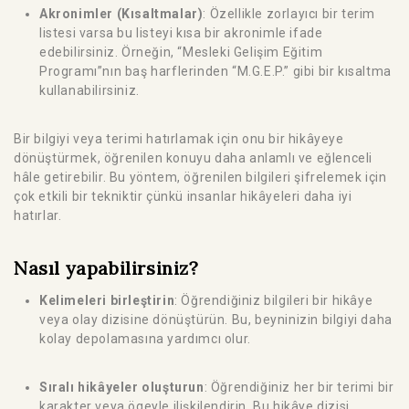
Akronimler (Kısaltmalar)
: Özellikle zorlayıcı bir terim
listesi varsa bu listeyi kısa bir akronimle ifade
edebilirsiniz. Örneğin, “Mesleki Gelişim Eğitim
Programı”nın baş harflerinden “M.G.E.P.” gibi bir kısaltma
kullanabilirsiniz.
Bir bilgiyi veya terimi hatırlamak için onu bir hikâyeye
dönüştürmek, öğrenilen konuyu daha anlamlı ve eğlenceli
hâle getirebilir. Bu yöntem, öğrenilen bilgileri şifrelemek için
çok etkili bir tekniktir çünkü insanlar hikâyeleri daha iyi
hatırlar.
Nasıl yapabilirsiniz?
Kelimeleri birleştirin
: Öğrendiğiniz bilgileri bir hikâye
veya olay dizisine dönüştürün. Bu, beyninizin bilgiyi daha
kolay depolamasına yardımcı olur.
Sıralı hikâyeler oluşturun
: Öğrendiğiniz her bir terimi bir
karakter veya ögeyle ilişkilendirin. Bu hikâye dizisi,