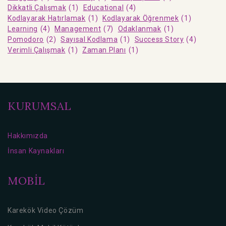
Dikkatli Çalışmak
(1)
Educational
(4)
Kodlayarak Hatırlamak
(1)
Kodlayarak Öğrenmek
(1)
Learning
(4)
Management
(7)
Odaklanmak
(1)
Pomodoro
(2)
Sayısal Kodlama
(1)
Success Story
(4)
Verimli Çalışmak
(1)
Zaman Planı
(1)
KURUMSAL
Hakkımızda
İnsan Kaynakları
MOBİL
Karekök Video Çözüm