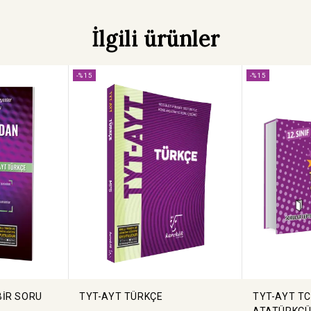
İlgili ürünler
Bu pop-up mesajını bir daha gösterme
-%15
-%15
BİR SORU
TYT-AYT TÜRKÇE
TYT-AYT TC
ATATÜRKÇÜ