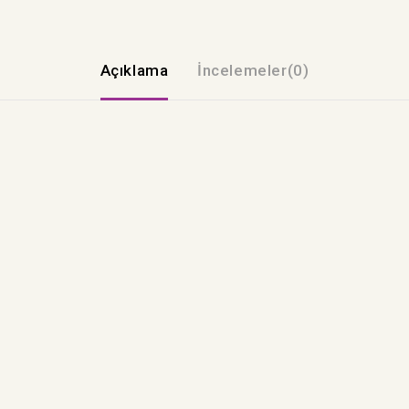
Açıklama
İncelemeler(0)
Abone olun, ilk alışverişte
20% indirim fırsatı yakalayın!
Bültenimize abone olarak en beğenilen yayınlarımız ve
güncel tekliflerimizden haberdar olun.