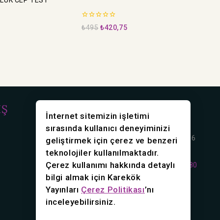
0
₺
495
₺
420,75
5
üzerinden
İŞ
İLETİŞİM
İnternet sitemizin işletimi
sırasında kullanıcı deneyiminizi
Rasimpaşa mah. Karakolhane Cd. No:16
geliştirmek için çerez ve benzeri
Kadıköy/İstanbul
teknolojiler kullanılmaktadır.
Çerez kullanımı hakkında detaylı
Telefon:
0216 418 36 70
0216 418 36 80
bilgi almak için Karekök
Faks:
0216 449 67 56
Yayınları
Çerez Politikası
’nı
E-Posta:
info@karekok.com.tr
inceleyebilirsiniz.