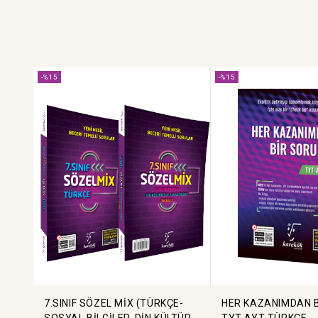
-%15
-%15
7.SINIF SÖZEL MİX (TÜRKÇE-
HER KAZANIMDAN 
SOSYAL BİLGİLER-DİN KÜLTÜRÜ
TYT-AYT TÜRKÇE