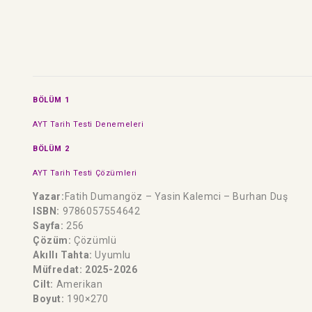
BÖLÜM 1
AYT Tarih Testi Denemeleri
BÖLÜM 2
AYT Tarih Testi Çözümleri
Yazar:
Fatih Dumangöz – Yasin Kalemci – Burhan Duş
ISBN:
9786057554642
Sayfa:
256
Çözüm:
Çözümlü
Akıllı Tahta:
Uyumlu
Müfredat: 2025-2026
Cilt:
Amerikan
Boyut:
190×270