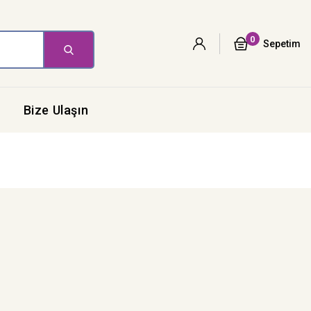
0
Sepetim
Bize Ulaşın