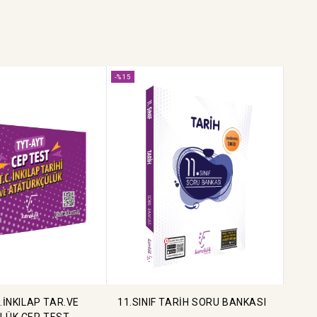
-%15
.İNKILAP TAR.VE
11.SINIF TARİH SORU BANKASI
LÜK CEP TEST