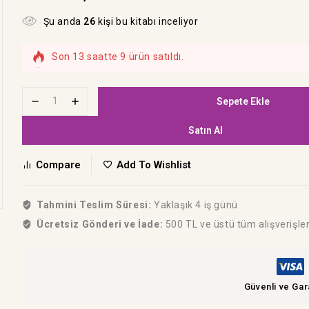
Şu anda
26
kişi bu kitabı inceliyor
Son 13 saatte 9 ürün satıldı.
Hızla satılıyor! Bu kitabı 19 kişi sepetine ekledi
Sepete Ekle
Satın Al
Compare
Add To Wishlist
Tahmini Teslim Süresi:
Yaklaşık 4 iş günü
Ücretsiz Gönderi ve İade:
500 TL ve üstü tüm alışverişle
Güvenli ve Gar