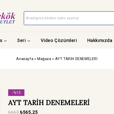
s
Seri
Video Çözümleri
Hakkımızda
Anasayfa
»
Mağaza
»
AYT TARİH DENEMELERİ
-%15
AYT TARİH DENEMELERİ
₺
665
₺
565,25