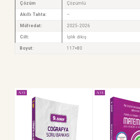
Çözüm
Çözümlü
Akıllı Tahta:
–
Müfredat:
2025-2026
Cilt:
İplik dikiş
Boyut:
117×80
-%15
-%15