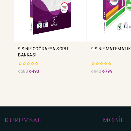
9.SINIF COĞRAFYA SORU
9.SINIF MATEMATİK
BANKASI
0
0
₺
580
₺
493
₺
940
₺
799
5
5
üzerinden
üzerinden
KURUMSAL
MOBİL