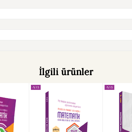
İlgili ürünler
-%15
-%15