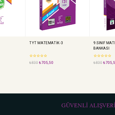
TYT MATEMATİK-3
9.SINIF MA
BANKASI
0
0
₺
830
₺
705,50
₺
830
₺
705,
5
5
üzerinden
üzerinden
GÜVENLİ ALIŞVER