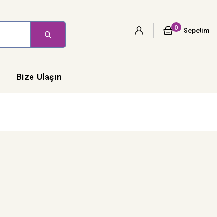
0
Sepetim
Bize Ulaşın