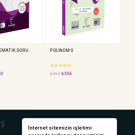
TEMATİK SORU
POLİNOM 0
0
50
₺
360
₺
306
5
üzerinden
İŞ
İLETİŞİM
İnternet sitemizin işletimi