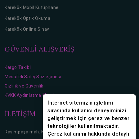
Karekök Mobil Kütüphane
Karekök Optik Okuma
Karekök Online Sınav
GÜVENLİ ALIŞVERİŞ
Kargo Takibi
Mesafeli Satış Sözleşmesi
Gizlilik ve Güvenlik
KVKK Aydınlatma Metni
İnternet sitemizin işletimi
sırasında kullanıcı deneyiminizi
İLETİŞİM
geliştirmek için çerez ve benzeri
teknolojiler kullanılmaktadır.
Rasimpaşa mah. Karakolhane Cd. No:16 Kadıköy/İstanbul
Çerez kullanımı hakkında detaylı