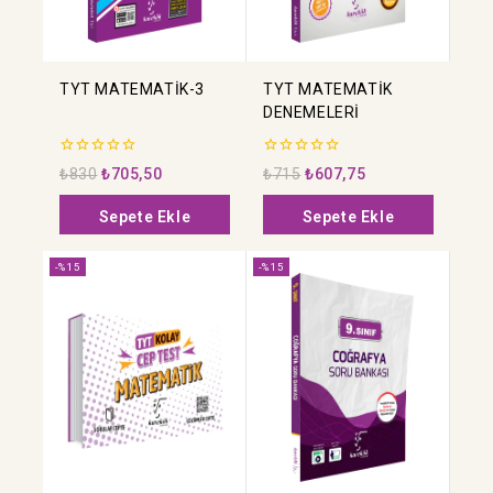
TYT MATEMATİK-3
TYT MATEMATİK
DENEMELERİ
0
0
₺
830
₺
705,50
₺
715
₺
607,75
5
5
üzerinden
üzerinden
Sepete Ekle
Sepete Ekle
-%15
-%15