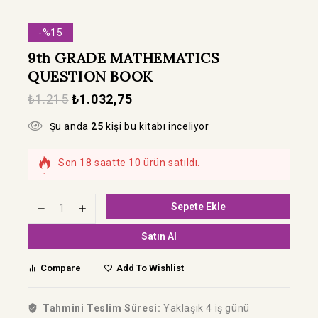
-%15
9th GRADE MATHEMATICS
QUESTION BOOK
₺
1.215
₺
1.032,75
Şu anda
25
kişi bu kitabı inceliyor
Son 18 saatte 10 ürün satıldı.
Hızla satılıyor! Bu kitabı 8 kişi sepetine ekledi
Sepete Ekle
Satın Al
Compare
Add To Wishlist
Tahmini Teslim Süresi:
Yaklaşık 4 iş günü