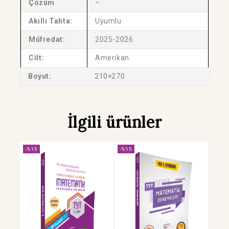
Çözüm
–
Akıllı Tahta:
Uyumlu
Müfredat:
2025-2026
Cilt:
Amerikan
Boyut:
210×270
İlgili ürünler
-%15
-%15