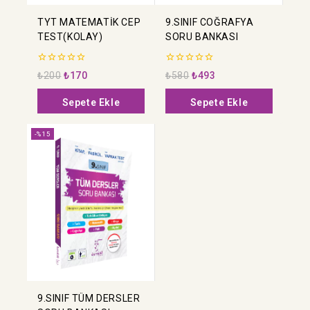
TYT MATEMATİK CEP
9.SINIF COĞRAFYA
TEST(KOLAY)
SORU BANKASI
0
0
₺
200
₺
170
₺
580
₺
493
5
5
üzerinden
üzerinden
Sepete Ekle
Sepete Ekle
-%15
9.SINIF TÜM DERSLER