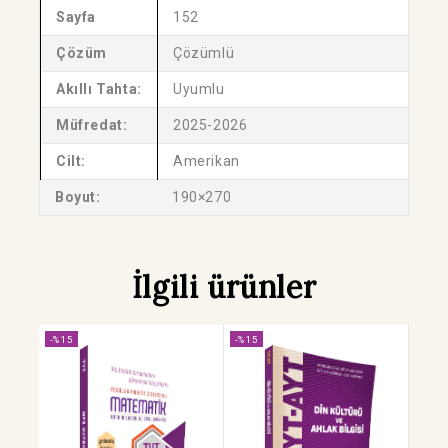
Sayfa
152
Çözüm
Çözümlü
Akıllı Tahta:
Uyumlu
Müfredat:
2025-2026
Cilt:
Amerikan
Boyut:
190×270
İlgili ürünler
-%15
-%15