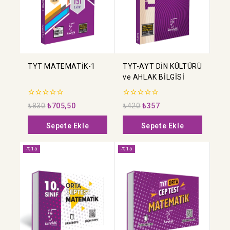
TYT MATEMATİK-1
TYT-AYT DİN KÜLTÜRÜ
ve AHLAK BİLGİSİ
0
0
₺
830
₺
705,50
₺
420
₺
357
5
5
üzerinden
üzerinden
Sepete Ekle
Sepete Ekle
-%15
-%15