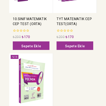
10.SINIF MATEMATİK
TYT MATEMATİK CEP
CEP TEST (ORTA)
TEST(ORTA)
0
0
₺
200
₺
170
₺
200
₺
170
5
5
üzerinden
üzerinden
Sepete Ekle
Sepete Ekle
-%15