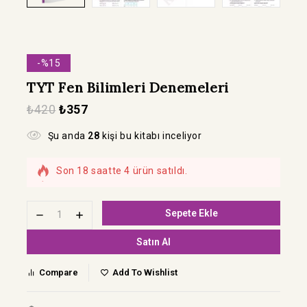
-%15
TYT Fen Bilimleri Denemeleri
₺
420
₺
357
Şu anda
28
kişi bu kitabı inceliyor
Son 18 saatte 4 ürün satıldı.
Hızla satılıyor! Bu kitabı 5 kişi sepetine ekledi
Sepete Ekle
Satın Al
Compare
Add To Wishlist