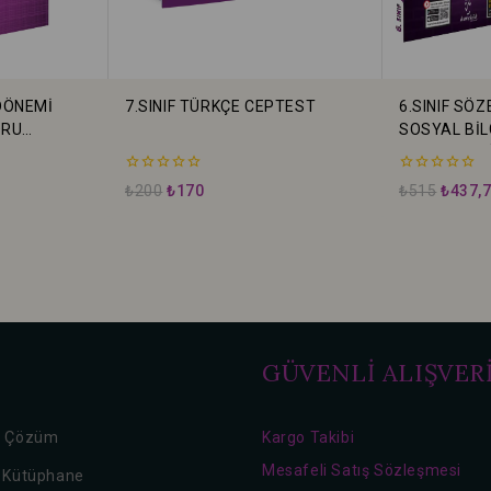
DÖNEMİ
7.SINIF TÜRKÇE CEPTEST
6.SINIF SÖZ
ORU
SOSYAL BİL
VE AHLAK Bİ
0
0
₺
200
₺
170
₺
515
₺
437,
5
5
üzerinden
üzerinden
GÜVENLİ ALIŞVER
o Çözüm
Kargo Takibi
Mesafeli Satış Sözleşmesi
l Kütüphane