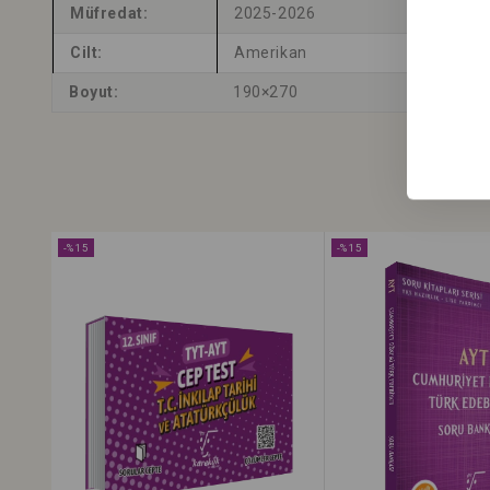
Müfredat:
2025-2026
Cilt:
Amerikan
Boyut:
190×270
-%15
-%15