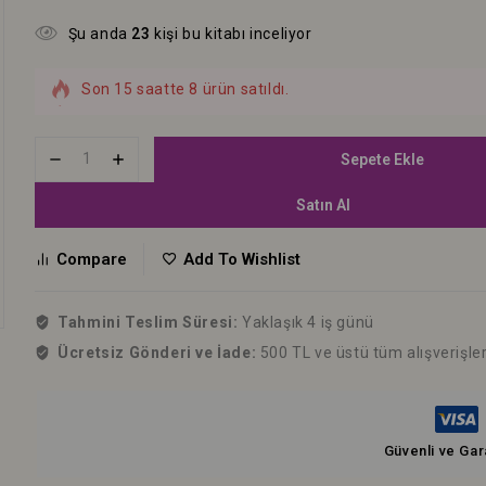
Şu anda
23
kişi bu kitabı inceliyor
Hızla satılıyor! Bu kitabı 12 kişi sepetine ekledi
Son 15 saatte 8 ürün satıldı.
Sepete Ekle
Satın Al
Compare
Add To Wishlist
Tahmini Teslim Süresi:
Yaklaşık 4 iş günü
Ücretsiz Gönderi ve İade:
500 TL ve üstü tüm alışverişle
Güvenli ve Gar