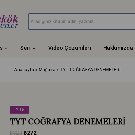
s
Seri
Video Çözümleri
Hakkımızda
Anasayfa
»
Mağaza
»
TYT COĞRAFYA DENEMELERİ
-%15
TYT COĞRAFYA DENEMELERİ
₺
320
₺
272