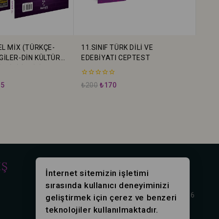
EL MİX (TÜRKÇE-
11.SINIF TÜRK DİLİ VE
GİLER-DİN KÜLTÜRÜ
EDEBİYATI CEPTEST
LGİSİ-İNGİLİZCE)
0
75
₺
200
₺
170
5
üzerinden
İŞ
İLETİŞİM
İnternet sitemizin işletimi
sırasında kullanıcı deneyiminizi
Rasimpaşa mah. Karakolhane Cd. No:16
geliştirmek için çerez ve benzeri
Kadıköy/İstanbul
teknolojiler kullanılmaktadır.