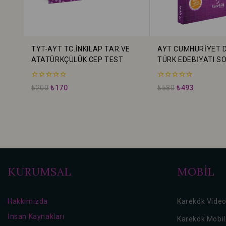
TYT-AYT TC.İNKILAP TAR.VE
AYT CUMHURİYET 
ATATÜRKÇÜLÜK CEP TEST
TÜRK EDEBİYATI S
BANKASI
0
0
₺
200
₺
170
₺
580
₺
493
5
5
üzerinden
üzerinden
KURUMSAL
MOBİL
Hakkımızda
Karekök Vide
İnsan Kaynakları
Karekök Mobi