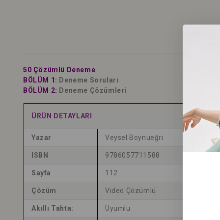
50 Çözümlü Deneme
BÖLÜM 1:
Deneme Soruları
BÖLÜM 2:
Deneme Çözümleri
ÜRÜN DETAYLARI
Yazar
Veysel Boynueğri
ISBN
9786057711588
Sayfa
112
Çözüm
Video Çözümlü
Akıllı Tahta:
Uyumlu