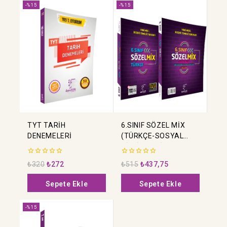
-%15
-%15
TYT TARİH
6.SINIF SÖZEL MİX
DENEMELERİ
(TÜRKÇE-SOSYAL
BİLGİLER-DİN
KÜLTÜRÜ VE AHLAK
0
0
₺
320
₺
272
₺
515
₺
437,75
BİLGİSİ-İNGİLİZCE)
5
5
üzerinden
üzerinden
Sepete Ekle
Sepete Ekle
-%15