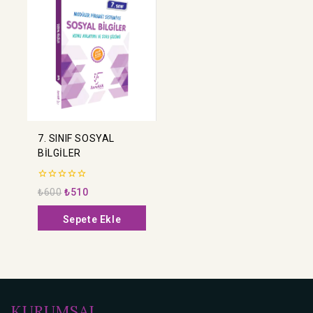
7. SINIF SOSYAL
BİLGİLER
0
₺
600
₺
510
5
üzerinden
Sepete Ekle
KURUMSAL