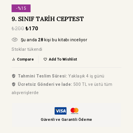
-%15
9. SINIF TARİH CEPTEST
₺
200
₺
170
Şu anda
28
kişi bu kitabı inceliyor
Stoklar tükendi
Compare
Add To Wishlist
Tahmini Teslim Süresi:
Yaklaşık 4 iş günü
Ücretsiz Gönderi ve İade:
500 TL ve üstü tüm
alışverişlerde
Güvenli ve Garantili Ödeme