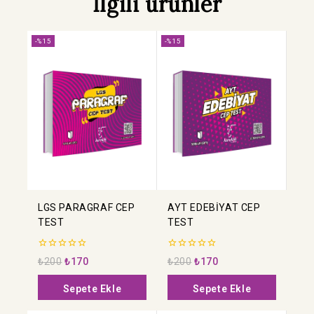
İlgili ürünler
-%15
-%15
LGS PARAGRAF CEP
AYT EDEBİYAT CEP
TEST
TEST
0
0
₺
200
₺
170
₺
200
₺
170
5
5
üzerinden
üzerinden
Sepete Ekle
Sepete Ekle