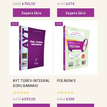
0
0
₺
830
₺
705,50
₺
440
₺
374
5
5
üzerinden
üzerinden
Sepete Ekle
Sepete Ekle
-%15
-%15
AYT TÜREV-İNTEGRAL
POLİNOM 0
SORU BANKASI
0
0
₺
470
₺
399,50
₺
360
₺
306
5
5
üzerinden
üzerinden