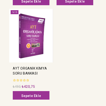
Sepete Ekle
Sepete Ekle
-%15
AYT ORGANİK KİMYA
SORU BANKASI
0
₺
495
₺
420,75
5
üzerinden
Sepete Ekle