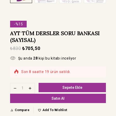
-%15
AYT TÜM DERSLER SORU BANKASI
(SAYISAL)
₺
830
₺
705,50
Şu anda
28
kişi bu kitabı inceliyor
Son 8 saatte 19 ürün satıldı.
Hızla satılıyor! Bu kitabı 7 kişi sepetine ekledi
Sepete Ekle
Satın Al
Compare
Add To Wishlist