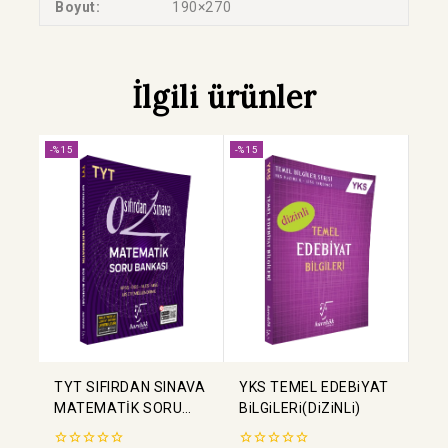
Boyut:
190×270
İlgili ürünler
-%15
-%15
TYT SIFIRDAN SINAVA
YKS TEMEL EDEBiYAT
MATEMATİK SORU
BiLGiLERi(DiZiNLi)
BANKASI