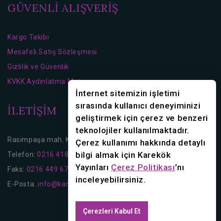
GÜVENLİ ALIŞVERİŞ
Kargo Takibi
Mesafeli Satış Sözleşmesi
Gizlilik ve Güvenlik
KVKK Aydınlatma Metni
İnternet sitemizin işletimi
sırasında kullanıcı deneyiminizi
İLETİŞİM
geliştirmek için çerez ve benzeri
teknolojiler kullanılmaktadır.
Rasimpaşa mah. Karakolhane Cd. No:16 Kadıköy/İstanbul
Çerez kullanımı hakkında detaylı
bilgi almak için Karekök
Telefon:
0216 418 36 70
0216 418 36 80
Yayınları
Çerez Politikası
’nı
Faks:
0216 449 67 56
inceleyebilirsiniz.
E-Posta:
info@karekok.com.tr
Çerezleri Kabul Et