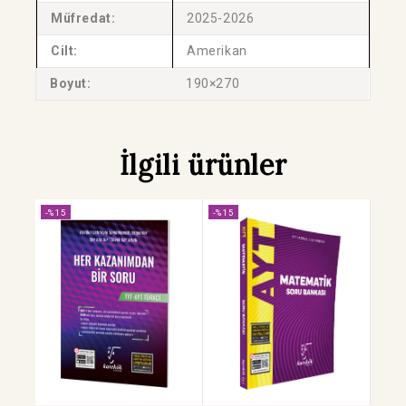
Müfredat:
2025-2026
Cilt:
Amerikan
Boyut:
190×270
İlgili ürünler
-%15
-%15