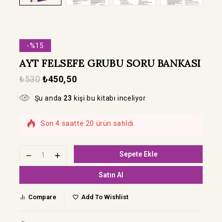
-%15
AYT FELSEFE GRUBU SORU BANKASI
₺
530
₺
450,50
Şu anda
23
kişi bu kitabı inceliyor
Son 4 saatte 20 ürün satıldı.
Hızla satılıyor! Bu kitabı 12 kişi sepetine
ekledi
Sepete Ekle
Satın Al
Compare
Add To Wishlist