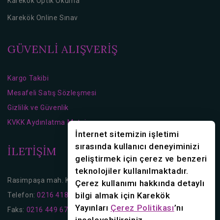
Karekök Optik Okuma
Karekök Online Sınav
GÜVENLİ ALIŞVERİŞ
Kargo Takibi
Mesafeli Satış Sözleşmesi
Gizlilik ve Güvenlik
KVKK Aydınlatma Metni
İnternet sitemizin işletimi
sırasında kullanıcı deneyiminizi
İLETİŞİM
geliştirmek için çerez ve benzeri
teknolojiler kullanılmaktadır.
Rasimpaşa mah. Karakolhane Cd. No:16 Kadıköy/İstanbul
Çerez kullanımı hakkında detaylı
bilgi almak için Karekök
Telefon:
0216 418 36 70
0216 418 36 80
Yayınları
Çerez Politikası
’nı
Faks:
0216 449 67 56