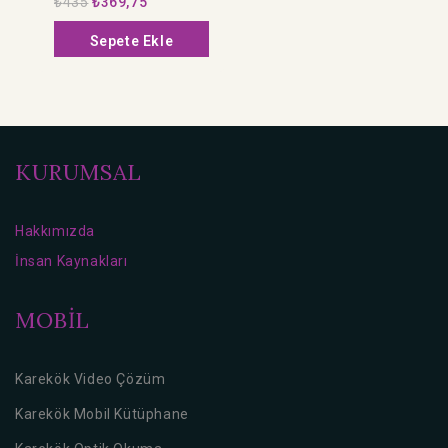
₺
435
₺
369,75
5
üzerinden
Sepete Ekle
KURUMSAL
Hakkımızda
İnsan Kaynakları
MOBİL
Karekök Video Çözüm
Karekök Mobil Kütüphane