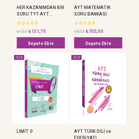
HER KAZANIMDAN BİR
AYT MATEMATİK
SORU TYT-AYT
SORU BANKASI
TÜRKÇE
0
0
₺
155
₺
131,75
₺
830
₺
705,50
5
5
üzerinden
üzerinden
Sepete Ekle
Sepete Ekle
-%15
-%15
LİMİT 0
AYT TÜRK DİLİ ve
EDEBİYATI