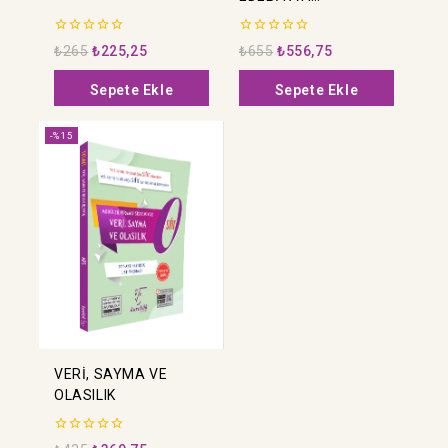
DENEMELERİ
0
0
₺
265
₺
225,25
₺
655
₺
556,75
5
5
üzerinden
üzerinden
Sepete Ekle
Sepete Ekle
-%15
VERİ, SAYMA VE
OLASILIK
0