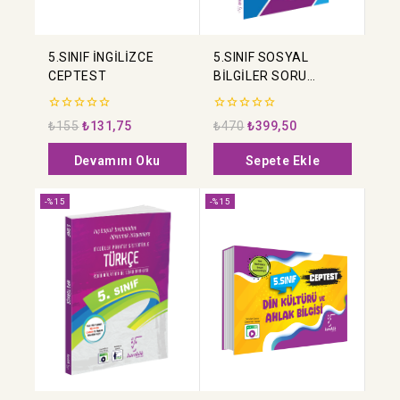
5.SINIF İNGİLİZCE
5.SINIF SOSYAL
CEPTEST
BİLGİLER SORU
BANKASI
0
0
₺
155
₺
131,75
₺
470
₺
399,50
5
5
üzerinden
üzerinden
Devamını Oku
Sepete Ekle
-%15
-%15