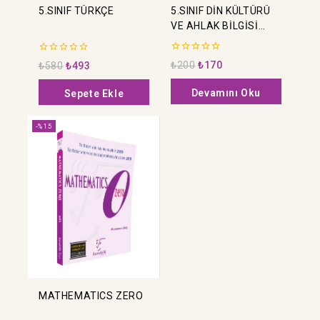
5.SINIF DİN KÜLTÜRÜ
5.SINIF TÜRKÇE
VE AHLAK BİLGİSİ
CEPTEST
0
0
₺
200
₺
170
₺
580
₺
493
5
5
üzerinden
üzerinden
Devamını Oku
Sepete Ekle
-%15
MATHEMATICS ZERO