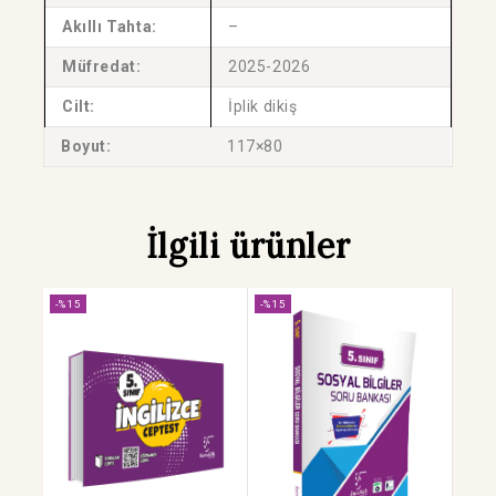
Akıllı Tahta:
–
Müfredat:
2025-2026
Cilt:
İplik dikiş
Boyut:
117×80
İlgili ürünler
-%15
-%15