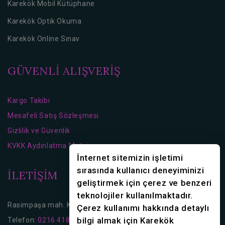
Karekök Mobil Kütüphane
Karekök Optik Okuma
Karekök Online Sınav
GÜVENLİ ALIŞVERİŞ
Kargo Takibi
Mesafeli Satış Sözleşmesi
Gizlilik ve Güvenlik
KVKK Aydınlatma Metni
İnternet sitemizin işletimi
sırasında kullanıcı deneyiminizi
İLETİŞİM
geliştirmek için çerez ve benzeri
teknolojiler kullanılmaktadır.
Rasimpaşa mah. Karakolhane Cd. No:16 Kadıköy/İstanbul
Çerez kullanımı hakkında detaylı
bilgi almak için Karekök
Telefon:
0216 418 36 70
0216 418 36 80