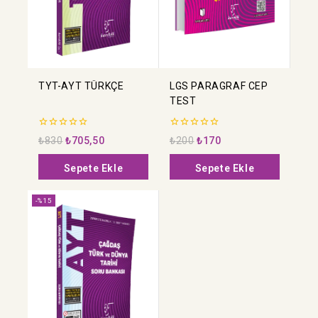
TYT-AYT TÜRKÇE
LGS PARAGRAF CEP
TEST
0
0
₺
830
₺
705,50
₺
200
₺
170
5
5
üzerinden
üzerinden
Sepete Ekle
Sepete Ekle
-%15