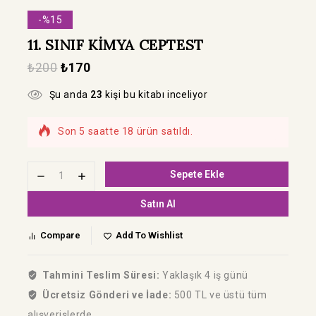
-%15
11. SINIF KİMYA CEPTEST
₺
200
₺
170
Şu anda
23
kişi bu kitabı inceliyor
Son 5 saatte 18 ürün satıldı.
Hızla satılıyor! Bu kitabı 10 kişi sepetine
ekledi
Sepete Ekle
Satın Al
Compare
Add To Wishlist
Tahmini Teslim Süresi:
Yaklaşık 4 iş günü
Ücretsiz Gönderi ve İade:
500 TL ve üstü tüm
alışverişlerde