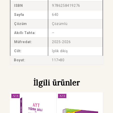
ISBN
9786258419276
Sayfa
640
Çözüm
Çözümlü
Akıllı Tahta:
–
Müfredat:
2025-2026
Cilt:
İplik dikiş
Boyut:
117×80
İlgili ürünler
-%15
-%15