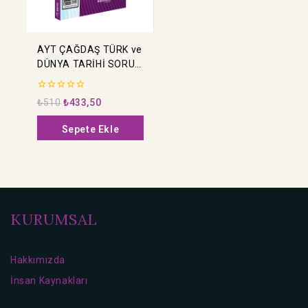
AYT ÇAĞDAŞ TÜRK ve
DÜNYA TARİHİ SORU
BANKASI
0
₺
510
₺
433,50
5
üzerinden
Sepete Ekle
KURUMSAL
Hakkımızda
İnsan Kaynakları