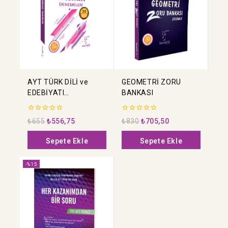
AYT TÜRK DİLİ ve
GEOMETRİ ZORU
EDEBİYATI
BANKASI
DENEMELERİ
0
0
₺
655
₺
556,75
₺
830
₺
705,50
5
5
üzerinden
üzerinden
Sepete Ekle
Sepete Ekle
-%15