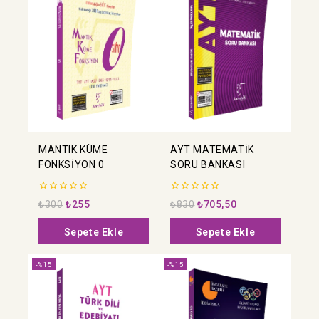
MANTIK KÜME
AYT MATEMATİK
FONKSİYON 0
SORU BANKASI
0
0
₺
300
₺
255
₺
830
₺
705,50
5
5
üzerinden
üzerinden
Sepete Ekle
Sepete Ekle
-%15
-%15