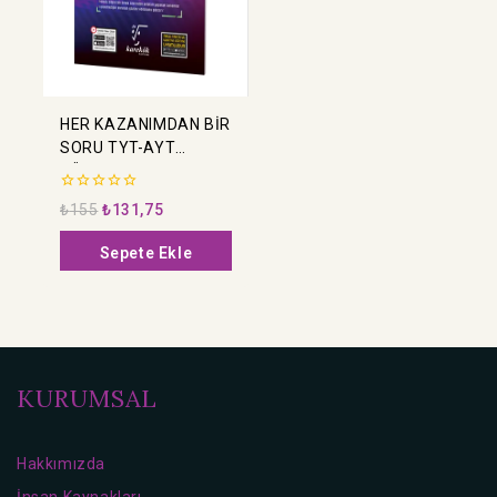
HER KAZANIMDAN BİR
SORU TYT-AYT
TÜRKÇE
0
₺
155
₺
131,75
5
üzerinden
Sepete Ekle
KURUMSAL
Hakkımızda