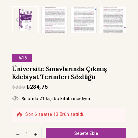
-%15
Üniversite Sınavlarında Çıkmış
Edebiyat Terimleri Sözlüğü
₺
335
₺
284,75
Şu anda
21
kişi bu kitabı inceliyor
Son 6 saatte 13 ürün satıldı.
Hızla satılıyor! Bu kitabı 17 kişi sepetine
ekledi
Sepete Ekle