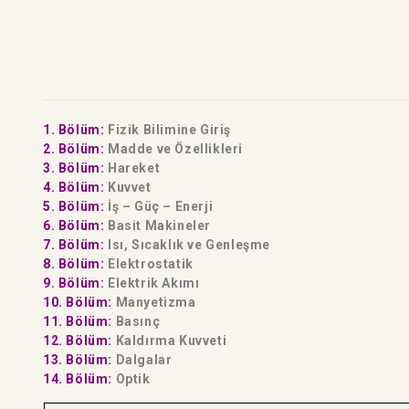
1. Bölüm:
Fizik Bilimine Giriş
2. Bölüm:
Madde ve Özellikleri
3. Bölüm:
Hareket
4. Bölüm:
Kuvvet
5. Bölüm:
İş – Güç – Enerji
6. Bölüm:
Basit Makineler
7. Bölüm:
Isı, Sıcaklık ve Genleşme
8. Bölüm:
Elektrostatik
9. Bölüm:
Elektrik Akımı
10. Bölüm:
Manyetizma
11. Bölüm:
Basınç
12. Bölüm:
Kaldırma Kuvveti
13. Bölüm:
Dalgalar
14. Bölüm:
Optik