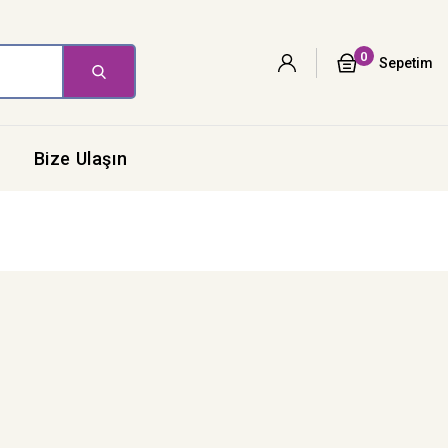
0
Sepetim
Bize Ulaşın