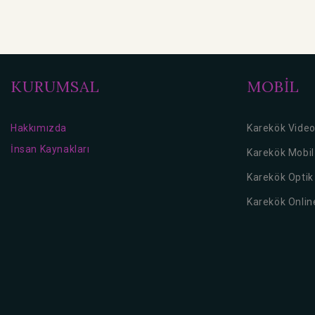
KURUMSAL
MOBİL
Hakkımızda
Karekök Vide
İnsan Kaynakları
Karekök Mobi
Karekök Opti
Karekök Onlin