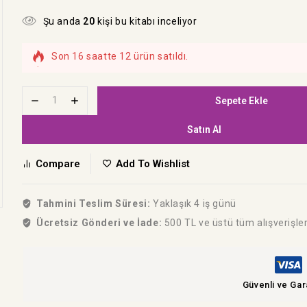
Şu anda
20
kişi bu kitabı inceliyor
Son 16 saatte 12 ürün satıldı.
Hızla satılıyor! Bu kitabı 17 kişi sepetine ekledi
Sepete Ekle
Satın Al
Compare
Add To Wishlist
Tahmini Teslim Süresi:
Yaklaşık 4 iş günü
Ücretsiz Gönderi ve İade:
500 TL ve üstü tüm alışverişle
Güvenli ve Gar