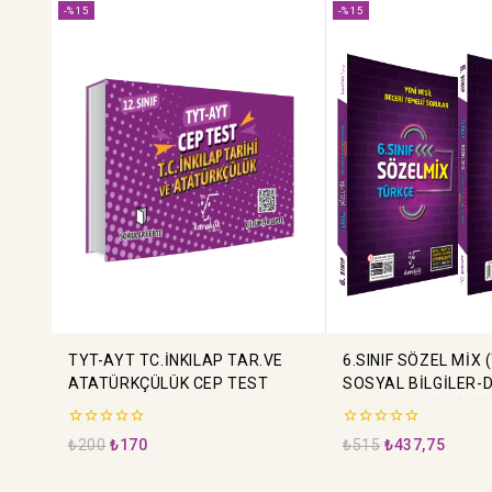
-%15
-%15
TYT-AYT TC.İNKILAP TAR.VE
6.SINIF SÖZEL MİX
ATATÜRKÇÜLÜK CEP TEST
SOSYAL BİLGİLER-
VE AHLAK BİLGİSİ-İ
0
0
₺
200
₺
170
₺
515
₺
437,75
5
5
üzerinden
üzerinden