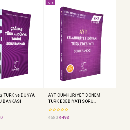
-%15
Ş TÜRK ve DÜNYA
AYT CUMHURİYET DÖNEMİ
U BANKASI
TÜRK EDEBİYATI SORU
BANKASI
0
50
₺
580
₺
493
5
üzerinden