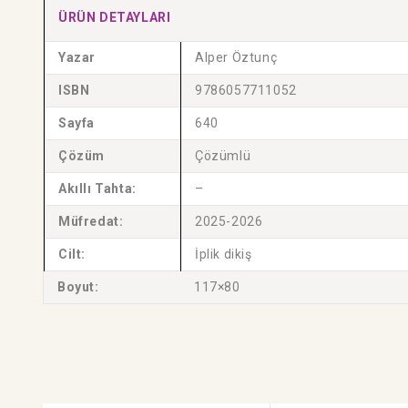
ÜRÜN DETAYLARI
Yazar
Alper Öztunç
ISBN
9786057711052
Sayfa
640
Çözüm
Çözümlü
Akıllı Tahta:
–
Müfredat:
2025-2026
Cilt:
İplik dikiş
Boyut:
117×80