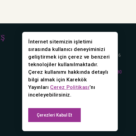
İŞ
İLETİŞİM
İnternet sitemizin işletimi
sırasında kullanıcı deneyiminizi
Rasimpaşa mah. Karakolhane Cd. No:16
geliştirmek için çerez ve benzeri
Kadıköy/İstanbul
teknolojiler kullanılmaktadır.
Çerez kullanımı hakkında detaylı
Telefon:
0216 418 36 70
0216 418 36 80
bilgi almak için Karekök
Faks:
0216 449 67 56
Yayınları
Çerez Politikası
’nı
E-Posta:
info@karekok.com.tr
inceleyebilirsiniz.
Çerezleri Kabul Et