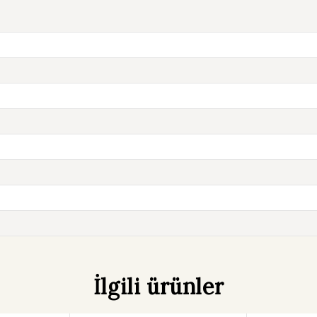
Abone olun, ilk alışverişte
20% indirim fırsatı yakalayın!
Bültenimize abone olarak en beğenilen yayınlarımız ve
güncel tekliflerimizden haberdar olun.
Bu pop-up mesajını bir daha gösterme
İlgili ürünler