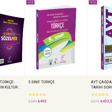
-%15
-%15
 (TÜRKÇE-
5.SINIF TÜRKÇE
AYT ÇAĞDA
DİN KÜLTÜRÜ
TARİHİ SOR
NGİLİZCE)
0
0
₺
580
₺
493
₺
510
₺
433,
5
5
üzerinden
üzerinden