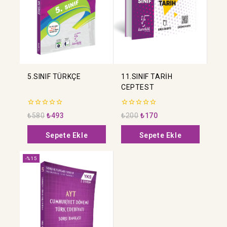
5.SINIF TÜRKÇE
11.SINIF TARİH
CEPTEST
0
0
₺
580
₺
493
₺
200
₺
170
5
5
üzerinden
üzerinden
Sepete Ekle
Sepete Ekle
-%15