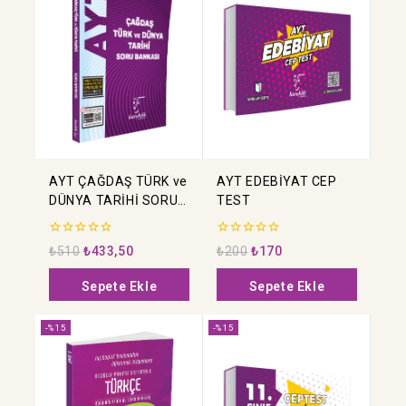
AYT ÇAĞDAŞ TÜRK ve
AYT EDEBİYAT CEP
DÜNYA TARİHİ SORU
TEST
BANKASI
0
0
₺
510
₺
433,50
₺
200
₺
170
5
5
üzerinden
üzerinden
Sepete Ekle
Sepete Ekle
-%15
-%15