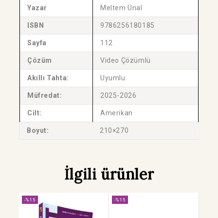
Yazar
Meltem Ünal
ISBN
9786256180185
Sayfa
112
Çözüm
Video Çözümlü
Akıllı Tahta:
Uyumlu
Müfredat:
2025-2026
Cilt:
Amerikan
Boyut:
210×270
İlgili ürünler
-%15
-%15