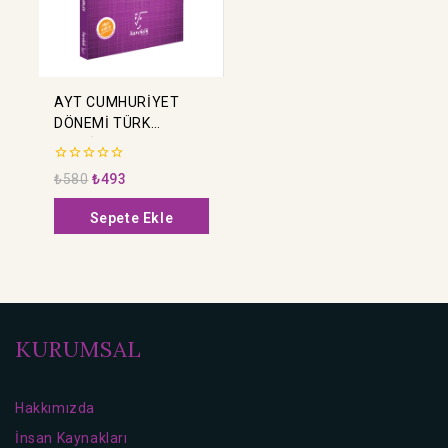
AYT CUMHURİYET
DÖNEMİ TÜRK
EDEBİYATI SORU
BANKASI
0
₺
580
₺
493
5
üzerinden
Sepete Ekle
KURUMSAL
Hakkımızda
İnsan Kaynakları