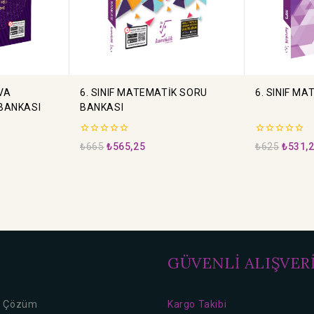
VA
6. SINIF MATEMATİK SORU
6. SINIF M
BANKASI
BANKASI
0
0
₺
665
₺
565,25
₺
625
₺
531,
5
5
üzerinden
üzerinden
GÜVENLİ ALIŞVER
o Çözüm
Kargo Takibi