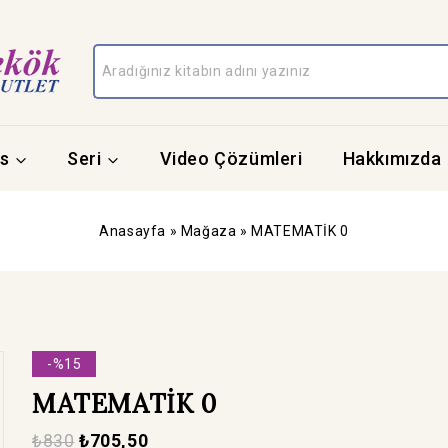
s
Seri
Video Çözümleri
Hakkımızda
Anasayfa
»
Mağaza
»
MATEMATİK 0
-%15
MATEMATİK 0
₺
830
₺
705,50