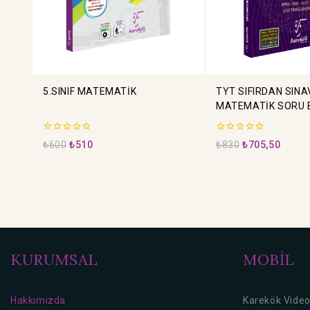
5.SINIF MATEMATİK
TYT SIFIRDAN SINA
MATEMATİK SORU 
0
0
₺
600
₺
510
₺
830
₺
705,50
5
5
üzerinden
üzerinden
KURUMSAL
MOBİL
Hakkımızda
Karekök Vide