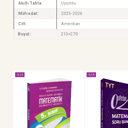
Akıllı Tahta:
Uyumlu
Müfredat:
2025-2026
Cilt:
Amerikan
Boyut:
210×270
-%15
-%15