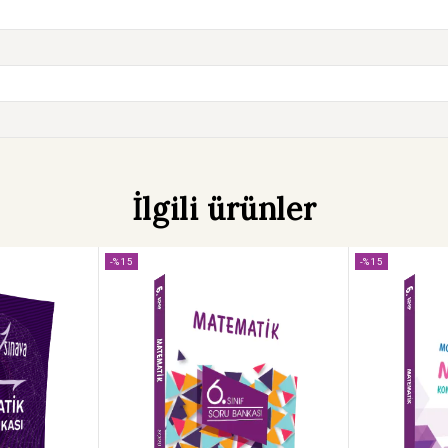
İlgili ürünler
-%15
-%15