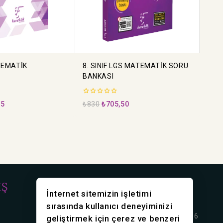
ATEMATİK
8. SINIF LGS MATEMATİK SORU
BANKASI
0
25
₺
830
₺
705,50
5
üzerinden
İŞ
İLETİŞİM
İnternet sitemizin işletimi
sırasında kullanıcı deneyiminizi
Rasimpaşa mah. Karakolhane Cd. No:16
geliştirmek için çerez ve benzeri