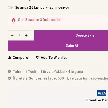
Şu anda
26
kişi bu kitabı inceliyor
Son 8 saatte 3 ürün satıldı.
Hızla satılıyor! Bu kitabı 15 kişi sepetine ekledi
Sepete Ekle
Satın Al
Compare
Add To Wishlist
Tahmini Teslim Süresi:
Yaklaşık 4 iş günü
Ücretsiz Gönderi ve İade:
500 TL ve üstü tüm alışverişle
Güvenli ve Gar