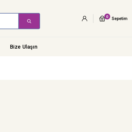
0
Sepetim
Bize Ulaşın