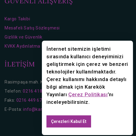
GÜVENLİ ALIŞVERİŞ
Kargo Takibi
Mesafeli Satış Sözleşmesi
Gizlilik ve Güvenlik
KVKK Aydınlatma Metni
İnternet sitemizin işletimi
sırasında kullanıcı deneyiminizi
İLETİŞİM
geliştirmek için çerez ve benzeri
teknolojiler kullanılmaktadır.
Çerez kullanımı hakkında detaylı
Rasimpaşa mah. Karakolhane Cd. No:16 Kadıköy/İstanbul
bilgi almak için Karekök
Telefon:
0216 418 36 70
0216 418 36 80
Yayınları
Çerez Politikası
’nı
Faks:
0216 449 67 56
inceleyebilirsiniz.
E-Posta:
info@karekok.com.tr
Çerezleri Kabul Et