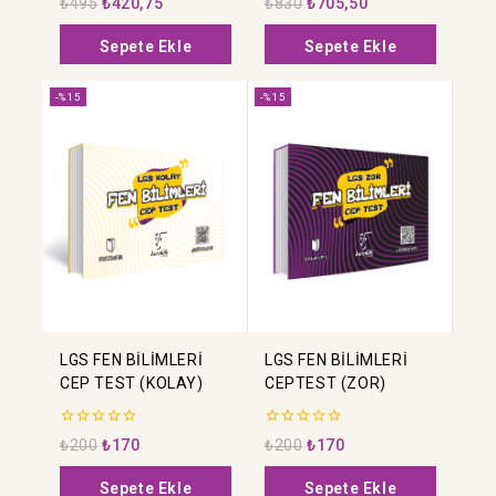
₺
495
₺
420,75
₺
830
₺
705,50
5
5
üzerinden
üzerinden
Sepete Ekle
Sepete Ekle
-%15
-%15
LGS FEN BİLİMLERİ
LGS FEN BİLİMLERİ
CEP TEST (KOLAY)
CEPTEST (ZOR)
0
0
₺
200
₺
170
₺
200
₺
170
5
5
üzerinden
üzerinden
Sepete Ekle
Sepete Ekle