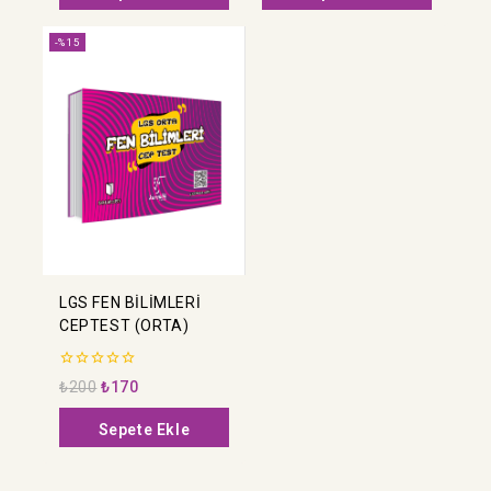
-%15
LGS FEN BİLİMLERİ
CEPTEST (ORTA)
0
₺
200
₺
170
5
üzerinden
Sepete Ekle