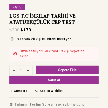
-%15
LGS T.C.İNKILAP TARİHİ VE
ATATÜRKÇÜLÜK CEP TEST
₺
200
₺
170
Şu anda
20
kişi bu kitabı inceliyor
Hızla satılıyor! Bu kitabı 19 kişi sepetine
ekledi
Son 14 saatte 19 ürün satıldı.
Sepete Ekle
Satın Al
Compare
Add To Wishlist
Tahmini Teslim Süresi:
Yaklaşık 4 iş günü