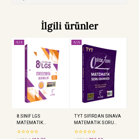
İlgili ürünler
-%15
-%15
8.SINIF LGS
TYT SIFIRDAN SINAVA
MATEMATİK
MATEMATİK SORU
DENEMELERİ
BANKASI
0
0