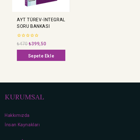
AYT TÜREV-İNTEGRAL
SORU BANKASI
0
₺
470
₺
399,50
5
üzerinden
Sepete Ekle
KURUMSAL
Hakkımızda
İnsan Kaynakları