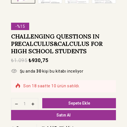
-%15
CHALLENGING QUESTIONS IN
PRECALCULUS&CALCULUS FOR
HIGH SCHOOL STUDENTS
₺
1.095
₺
930,75
Şu anda
30
kişi bu kitabı inceliyor
Son 18 saatte 10 ürün satıldı.
Hızla satılıyor! Bu kitabı 18 kişi sepetine
ekledi
Sepete Ekle
Satın Al