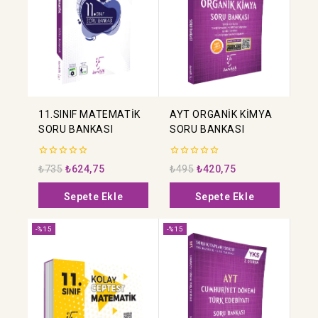
11.SINIF MATEMATİK
AYT ORGANİK KİMYA
SORU BANKASI
SORU BANKASI
0
0
₺
735
₺
624,75
₺
495
₺
420,75
5
5
üzerinden
üzerinden
Sepete Ekle
Sepete Ekle
-%15
-%15