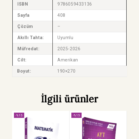
ISBN
9786059433136
Sayfa
408
Çözüm
–
Akıllı Tahta:
Uyumlu
Müfredat:
2025-2026
Cilt:
Amerikan
Boyut:
190×270
İlgili ürünler
-%15
-%15