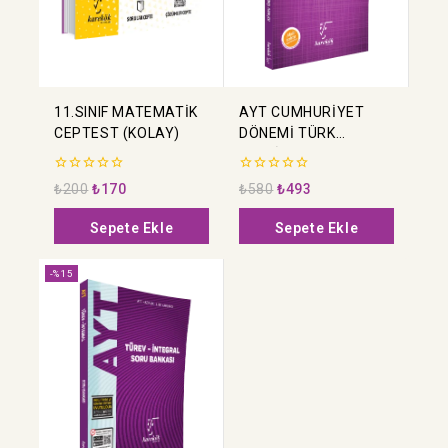
11.SINIF MATEMATİK
AYT CUMHURİYET
CEPTEST (KOLAY)
DÖNEMİ TÜRK
EDEBİYATI SORU
BANKASI
0
0
₺
200
₺
170
₺
580
₺
493
5
5
üzerinden
üzerinden
Sepete Ekle
Sepete Ekle
-%15