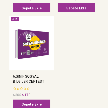
BİLGİSİ-İNGİLİZCE)
5
5
üzerinden
üzerinden
Sepete Ekle
Sepete Ekle
-%15
6.SINIF SOSYAL
BİLGİLER CEPTEST
0
₺
200
₺
170
5
üzerinden
Sepete Ekle