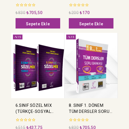
0
0
₺
830
₺
705,50
₺
200
₺
170
5
5
üzerinden
üzerinden
Sepete Ekle
Sepete Ekle
-%15
-%15
6.SINIF SÖZEL MİX
8. SINIF 1. DÖNEM
(TÜRKÇE-SOSYAL
TÜM DERSLER SORU
BİLGİLER-DİN
BANKASI
KÜLTÜRÜ VE AHLAK
0
0
₺
515
₺
437,75
₺
830
₺
705,50