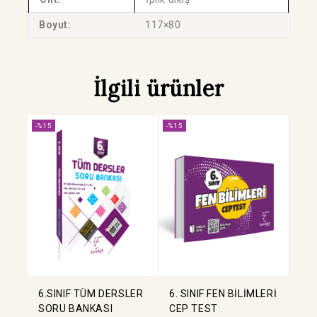
Boyut:
117×80
İlgili ürünler
-%15
-%15
6.SINIF TÜM DERSLER
6. SINIF FEN BİLİMLERİ
SORU BANKASI
CEP TEST