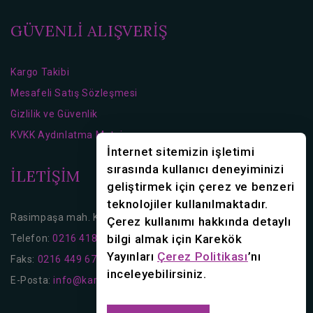
GÜVENLİ ALIŞVERİŞ
Kargo Takibi
Mesafeli Satış Sözleşmesi
Gizlilik ve Güvenlik
KVKK Aydınlatma Metni
İnternet sitemizin işletimi
sırasında kullanıcı deneyiminizi
İLETİŞİM
geliştirmek için çerez ve benzeri
teknolojiler kullanılmaktadır.
Rasimpaşa mah. Karakolhane Cd. No:16 Kadıköy/İstanbul
Çerez kullanımı hakkında detaylı
bilgi almak için Karekök
Telefon:
0216 418 36 70
0216 418 36 80
Yayınları
Çerez Politikası
’nı
Faks:
0216 449 67 56
inceleyebilirsiniz.
E-Posta:
info@karekok.com.tr