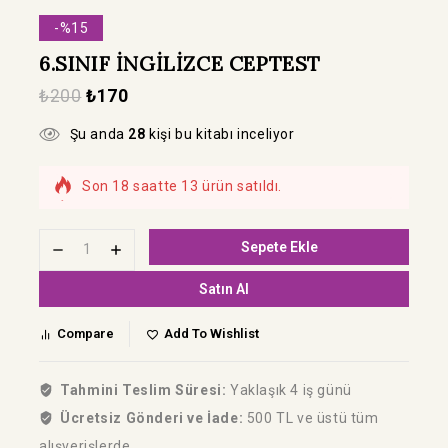
-%15
6.SINIF İNGİLİZCE CEPTEST
₺
200
₺
170
Şu anda
28
kişi bu kitabı inceliyor
Son 18 saatte 13 ürün satıldı.
Hızla satılıyor! Bu kitabı 6 kişi sepetine ekledi
Sepete Ekle
Satın Al
Compare
Add To Wishlist
Tahmini Teslim Süresi:
Yaklaşık 4 iş günü
Ücretsiz Gönderi ve İade:
500 TL ve üstü tüm
alışverişlerde