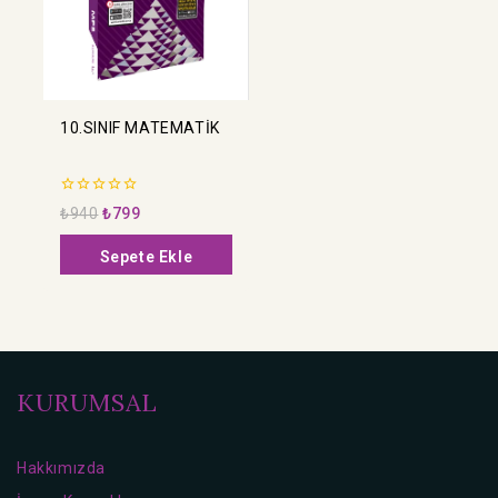
10.SINIF MATEMATİK
0
₺
940
₺
799
5
üzerinden
Sepete Ekle
KURUMSAL
Hakkımızda