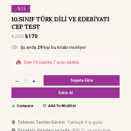
-%15
10.SINIF TÜRK DİLİ VE EDEBİYATI
CEP TEST
₺
200
₺
170
Şu anda
29
kişi bu kitabı inceliyor
Son 14 saatte 7 ürün satıldı.
Hızla satılıyor! Bu kitabı 15 kişi sepetine
ekledi
Sepete Ekle
Satın Al
Compare
Add To Wishlist
Tahmini Teslim Süresi:
Yaklaşık 4 iş günü
Ücretsiz Gönderi ve İade:
500 TL ve üstü tüm