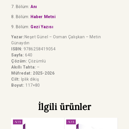
7. Bölüm:
Anı
8. Bölüm:
Haber Metni
9. Bölüm:
Gezi Yazısı
Yazar:
Neşet Günel – Osman Çalışkan – Metin
Günaydın
ISBN:
9786258419054
Sayfa:
640
Çözüm:
Çözümlü
Akıllı Tahta:
–
Müfredat: 2025-2026
Cilt:
İplik dikiş
Boyut:
117×80
İlgili ürünler
-%15
-%15