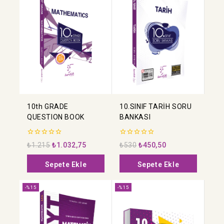
10th GRADE
10.SINIF TARİH SORU
QUESTION BOOK
BANKASI
0
0
₺
1.215
₺
1.032,75
₺
530
₺
450,50
5
5
üzerinden
üzerinden
Sepete Ekle
Sepete Ekle
-%15
-%15