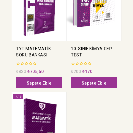
TYT MATEMATİK
10. SINIF KİMYA CEP
SORU BANKASI
TEST
0
0
₺
830
₺
705,50
₺
200
₺
170
5
5
üzerinden
üzerinden
Sepete Ekle
Sepete Ekle
-%15